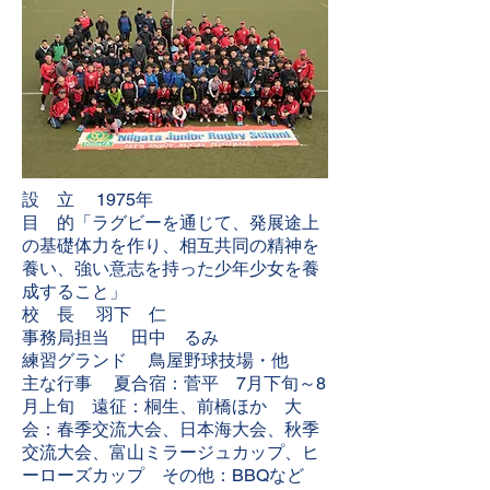
設 立 1975年
目 的「ラグビーを通じて、発展途上
の基礎体力を作り、相互共同の精神を
養い、強い意志を持った少年少女を養
成すること」
校 長 羽下 仁
事務局担当 田中 るみ
練習グランド 鳥屋野球技場・他
主な行事 夏合宿：菅平 7月下旬～8
月上旬 遠征：桐生、前橋ほか 大
会：春季交流大会、日本海大会、秋季
交流大会、富山ミラージュカップ、ヒ
ーローズカップ その他：BBQなど