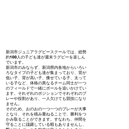
新潟市ジュニアラグビースクールでは、総勢
約100人の子ども達が週末ラグビーを楽しん
でいます。
新潟市のみならず、新潟県内各地からいろい
ろなタイプの子ども達が集まっており、背が
低い子、背が高い子、痩せている子、太って
いる子など、体格の異なるチーム同士が一つ
のフィールドで一緒にボールを追いかけてい
ます。それぞれのポジションでそれぞれのプ
レーや役割があり、一人欠けても競技になり
ません。
そのため、おのおの一つ一つのプレーが大事
となり、それを積み重ねることで、勝利をつ
かみ取ることができます。すなわち、仲間を
守ることに躊躇している暇もありませんし、